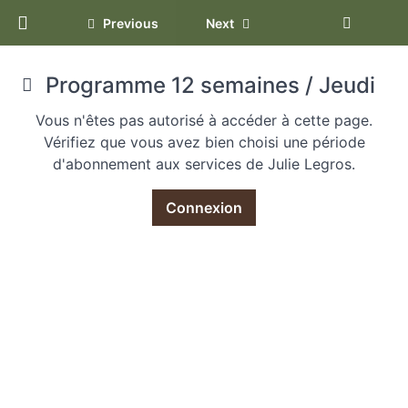
Return to programme: Programme 12 semain
Previous
Next
PROGRAMME
Programme 12 semaines / Jeudi
12 SEMAINES
Vous n'êtes pas autorisé à accéder à cette page.
Vérifiez que vous avez bien choisi une période
d'abonnement aux services de Julie Legros.
SEMAINE 1 & 2
Connexion
Programme
12
semaines /
Lundi
Programme
12
semaines /
Mardi
Programme
12