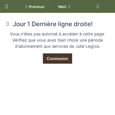
Return to programme: Burn Fat 5
Previous
Next
BURN
Jour 1 Dernière ligne droite!
FAT 5
Vous n'êtes pas autorisé à accéder à cette page.
Vérifiez que vous avez bien choisi une période
d'abonnement aux services de Julie Legros.
SEMAINE 1
Connexion
Jour 1
LETS Go
c'est ton
nouveau
départ!
Jour 2
Prépare
toi pour
des
abdos
en FEU!