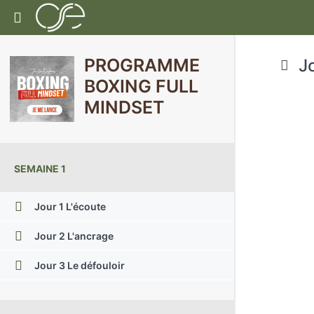
Return to programme: Programme Boxing Ful
PROGRAMME
Jo
BOXING FULL
MINDSET
SEMAINE 1
Jour 1 L'écoute
Jour 2 L'ancrage
Jour 3 Le défouloir