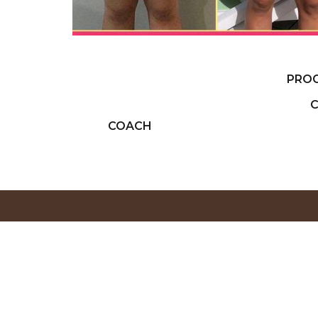
PROG
C
COACH